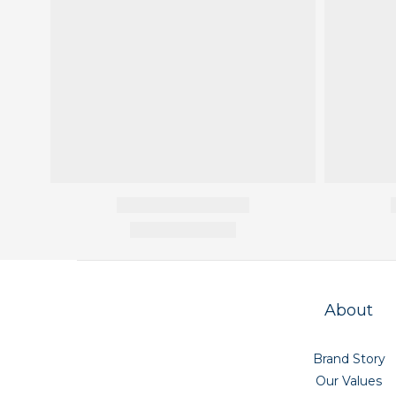
About
Brand Story
Our Values