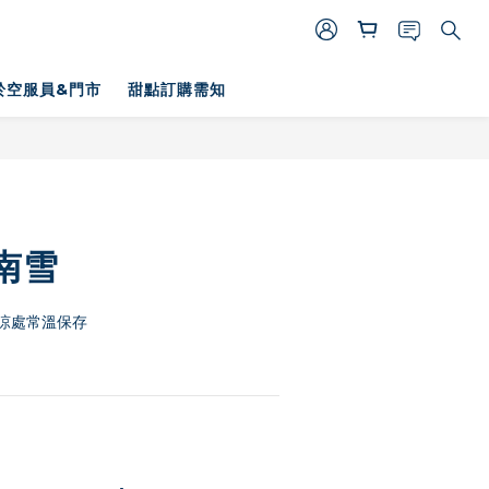
於空服員&門市
甜點訂購需知
BUY NOW
南雪
涼處常溫保存