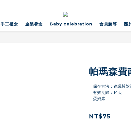
手工禮盒
企業餐盒
Baby celebration
會員艙等
關
帕瑪森費
｜保存方法：建議於陰
｜有效期限：14天
｜蛋奶素
NT$75