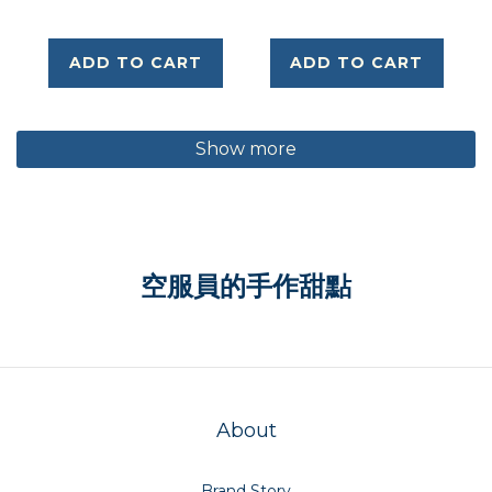
ADD TO CART
ADD TO CART
Show more
空服員的手作甜點
About
Brand Story