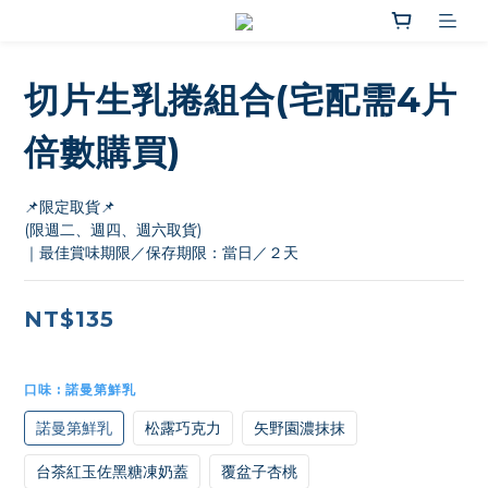
切片生乳捲組合(宅配需4片
倍數購買)
📌限定取貨📌
(限週二、週四、週六取貨)
｜最佳賞味期限／保存期限：當日／２天
NT$135
口味
: 諾曼第鮮乳
諾曼第鮮乳
松露巧克力
矢野園濃抹抹
台茶紅玉佐黑糖凍奶蓋
覆盆子杏桃