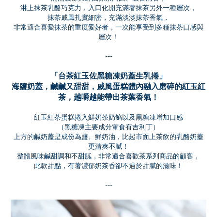
淋上抹茶乳酪巧克力，入口化開充滿著抹茶另外一種層次，
抹茶戚風扎實細密，充滿淡淡抹茶香氣，
非常適合喜愛抹茶的重度愛好者，一次能享受到多種抹茶口感與
層次！
---
「
台茶紅玉佐黑糖凍奶蓋生乳捲
」
海鹽奶蓋，鹹鹹又甜甜，戚風蛋糕體內融入磨碎的紅玉紅
茶，越嚼越能帶出茶葉香氣！
紅玉紅茶蛋糕捲入鮮奶茶奶餡以及黑糖凍增加口感
（黑糖凍主要成分葷食有吉利丁）
上方的鹹奶蓋是成份為鹽、鮮奶油，比起市面上茶飲的乳酪奶蓋
更清爽不膩！
整體風味鹹甜調和不甜膩，非常適合喜歡茶系列商品的顧客，
此款甜點，有著濃郁奶茶香卻不過於甜膩的滋味！
---