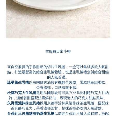
空服員日常小聊
來自空服員的手作甜點的切片生乳捲，一盒可以集結多款人氣甜
點，打造最豐富的綜合生乳捲體驗，也是生乳捲禮盒與綜合甜點
的人氣首選。
諾曼第生乳捲
以法國鮮奶油與有機雞蛋製成，蛋糕體細緻柔軟、
蛋香濃郁，口感清爽不膩。
松露巧克力生乳捲
選用法國頂級可可與70.5%比利時巧克力甘納
許，濃郁苦甜搭配法國鮮奶油，展現迷人的巧克力甜點風味。
矢野園濃抹抹生乳捲
採用京都宇治抹茶製作抹茶生乳捲，搭配抹
茶乳酪巧克力，茶香濃郁回甘，是抹茶控必吃的人氣甜點。
台茶紅玉佐黑糖凍奶蓋生乳捲
以磨碎台茶紅玉融入蛋糕體，搭配